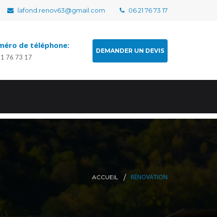
lafond.renov63@gmail.com
06 21 76 73 17
éro de téléphone:
DEMANDER UN DEVIS
21 76 73 17
RÉNOVATION
ACCUEIL