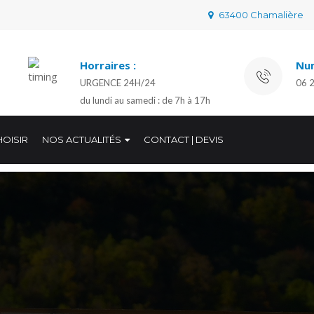
63400 Chamalière
Horraires :
Num
URGENCE 24H/24
06 
du lundi au samedi : de 7h à 17h
OISIR
NOS ACTUALITÉS
CONTACT | DEVIS