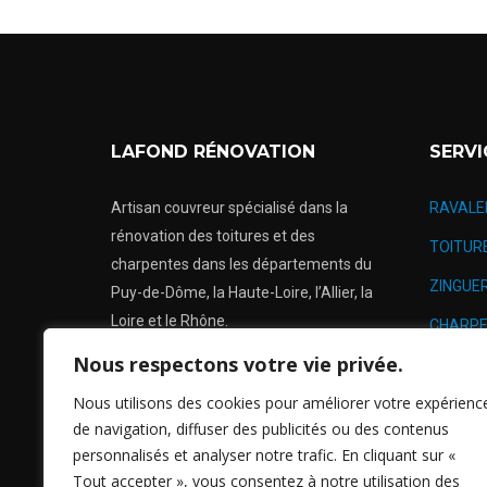
LAFOND RÉNOVATION
SERVI
Artisan couvreur spécialisé dans la
RAVALE
rénovation des toitures et des
TOITUR
charpentes dans les départements du
ZINGUER
Puy-de-Dôme, la Haute-Loire, l’Allier, la
Loire et le Rhône.
CHARPE
Nous respectons votre vie privée.
RÉNOVA
Urgence: 24h/24
Lundi au Samedi: De 7h à 17h
Nous utilisons des cookies pour améliorer votre expérienc
NETTOY
Dimanche:
Fermé
de navigation, diffuser des publicités ou des contenus
personnalisés et analyser notre trafic. En cliquant sur «
Tout accepter », vous consentez à notre utilisation des