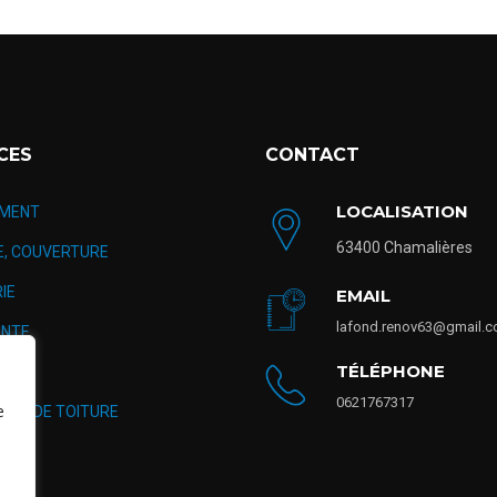
CES
CONTACT
LOCALISATION
MENT
63400 Chamalières
E, COUVERTURE
IE
EMAIL
lafond.renov63@gmail.
NTE
TÉLÉPHONE
TION
0621767317
e
AGE DE TOITURE