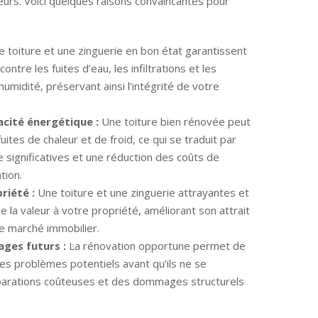
eurs. Voici quelques raisons convaincantes pour
 toiture et une zinguerie en bon état garantissent
ntre les fuites d’eau, les infiltrations et les
midité, préservant ainsi l’intégrité de votre
acité énergétique :
Une toiture bien rénovée peut
fuites de chaleur et de froid, ce qui se traduit par
significatives et une réduction des coûts de
tion.
riété :
Une toiture et une zinguerie attrayantes et
e la valeur à votre propriété, améliorant son attrait
 le marché immobilier.
ges futurs :
La rénovation opportune permet de
les problèmes potentiels avant qu’ils ne se
parations coûteuses et des dommages structurels