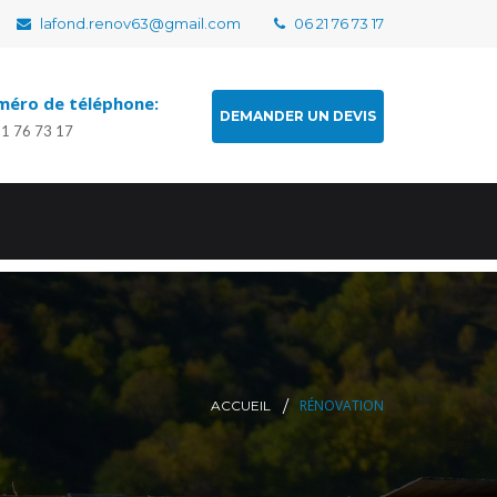
lafond.renov63@gmail.com
06 21 76 73 17
éro de téléphone:
DEMANDER UN DEVIS
21 76 73 17
RÉNOVATION
ACCUEIL